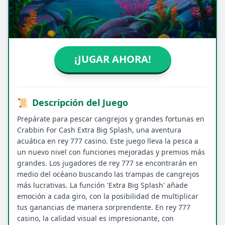
¡JUGAR AHORA!
📜
Descripción del Juego
Prepárate para pescar cangrejos y grandes fortunas en
Crabbin For Cash Extra Big Splash, una aventura
acuática en rey 777 casino. Este juego lleva la pesca a
un nuevo nivel con funciones mejoradas y premios más
grandes. Los jugadores de rey 777 se encontrarán en
medio del océano buscando las trampas de cangrejos
más lucrativas. La función 'Extra Big Splash' añade
emoción a cada giro, con la posibilidad de multiplicar
tus ganancias de manera sorprendente. En rey 777
casino, la calidad visual es impresionante, con