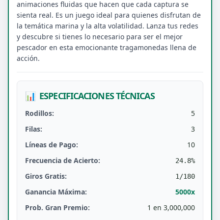
animaciones fluidas que hacen que cada captura se
sienta real. Es un juego ideal para quienes disfrutan de
la temática marina y la alta volatilidad. Lanza tus redes
y descubre si tienes lo necesario para ser el mejor
pescador en esta emocionante tragamonedas llena de
acción.
📊
ESPECIFICACIONES TÉCNICAS
Rodillos:
5
Filas:
3
Líneas de Pago:
10
Frecuencia de Acierto:
24.8%
Giros Gratis:
1/180
Ganancia Máxima:
5000x
Prob. Gran Premio:
1 en 3,000,000