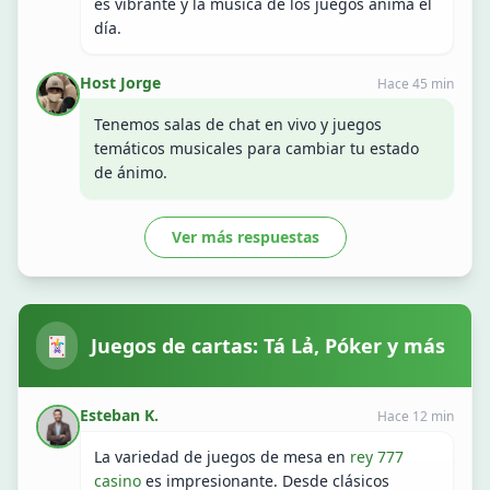
es vibrante y la música de los juegos anima el
día.
Host Jorge
Hace 45 min
Tenemos salas de chat en vivo y juegos
temáticos musicales para cambiar tu estado
de ánimo.
Ver más respuestas
🃏
Juegos de cartas: Tá Lả, Póker y más
Esteban K.
Hace 12 min
La variedad de juegos de mesa en
rey 777
casino
es impresionante. Desde clásicos