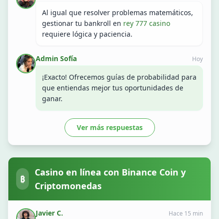
Al igual que resolver problemas matemáticos,
gestionar tu bankroll en
rey 777 casino
requiere lógica y paciencia.
Admin Sofía
Hoy
¡Exacto! Ofrecemos guías de probabilidad para
que entiendas mejor tus oportunidades de
ganar.
Ver más respuestas
Casino en línea con Binance Coin y
₿
Criptomonedas
Javier C.
Hace 15 min