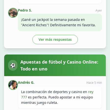
Pedro S.
Ayer
¡Gané un jackpot la semana pasada en
"Ancient Riches"! Definitivamente mi favorita.
Ver más respuestas
Apuestas de fútbol y Casino Online:
⚽
Todo en uno
Andrés G.
Hace 5 min
La combinación de deportes y casino en
rey
777
es perfecta. Puedo apostar a mi equipo
mientras juego ruleta.