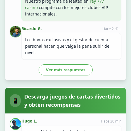
Nuestro programa de lealtad en
rey 777
casino
compite con los mejores clubes VIP
internacionales.
Ricardo G.
Hace 2 días
Los bonos exclusivos y el gestor de cuenta
personal hacen que valga la pena subir de
nivel.
Ver más respuestas
Descarga juegos de cartas divertidos
📱
y obtén recompensas
Hugo L.
Hace 30 min