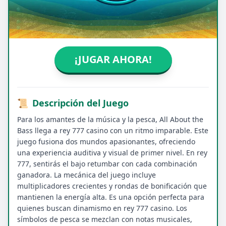
¡JUGAR AHORA!
📜
Descripción del Juego
Para los amantes de la música y la pesca, All About the
Bass llega a rey 777 casino con un ritmo imparable. Este
juego fusiona dos mundos apasionantes, ofreciendo
una experiencia auditiva y visual de primer nivel. En rey
777, sentirás el bajo retumbar con cada combinación
ganadora. La mecánica del juego incluye
multiplicadores crecientes y rondas de bonificación que
mantienen la energía alta. Es una opción perfecta para
quienes buscan dinamismo en rey 777 casino. Los
símbolos de pesca se mezclan con notas musicales,